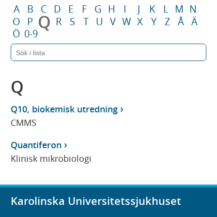
A
B
C
D
E
F
G
H
I
J
K
L
M
N
Q
O
P
R
S
T
U
V
W
X
Y
Z
Å
Ä
Ö
0-9
Q
Q10, biokemisk utredning
CMMS
Quantiferon
Klinisk mikrobiologi
Karolinska Universitetssjukhuset