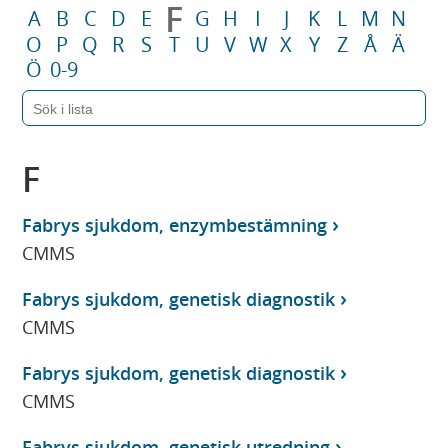
F
A
B
C
D
E
G
H
I
J
K
L
M
N
O
P
Q
R
S
T
U
V
W
X
Y
Z
Å
Ä
Ö
0-9
F
Fabrys sjukdom, enzymbestämning
CMMS
Fabrys sjukdom, genetisk diagnostik
CMMS
Fabrys sjukdom, genetisk diagnostik
CMMS
Fabrys sjukdom, genetisk utredning