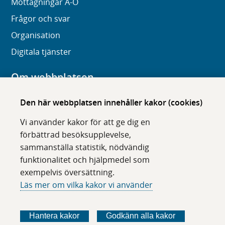
Mottagningar A-Ö
Frågor och svar
Organisation
Digitala tjänster
Om webbplatsen
Om karolinska.se
Den här webbplatsen innehåller kakor (cookies)
Navigation och hittbarhet
Vi använder kakor för att ge dig en
Tillgänglighet
förbättrad besöksupplevelse,
sammanställa statistik, nödvändig
Om cookies
funktionalitet och hjälpmedel som
exempelvis översättning.
Följ oss i sociala medier
Läs mer om vilka kakor vi använder
F
F
F
F
ö
ö
ö
ö
Hantera kakor
Godkänn alla kakor
l
l
l
l