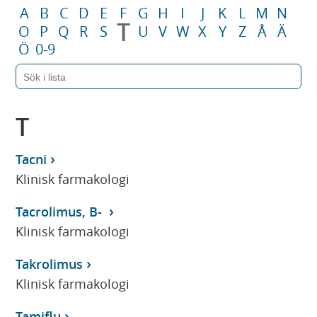
A
B
C
D
E
F
G
H
I
J
K
L
M
N
T
O
P
Q
R
S
U
V
W
X
Y
Z
Å
Ä
Ö
0-9
T
Tacni
Klinisk farmakologi
Tacrolimus, B-
Klinisk farmakologi
Takrolimus
Klinisk farmakologi
Tamiflu