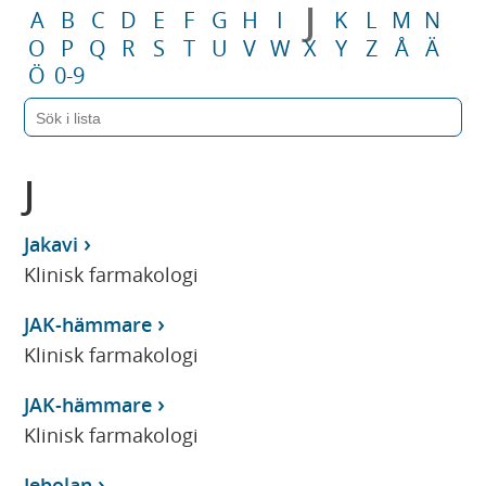
J
A
B
C
D
E
F
G
H
I
K
L
M
N
O
P
Q
R
S
T
U
V
W
X
Y
Z
Å
Ä
Ö
0-9
J
Jakavi
Klinisk farmakologi
JAK-hämmare
Klinisk farmakologi
JAK-hämmare
Klinisk farmakologi
Jebolan