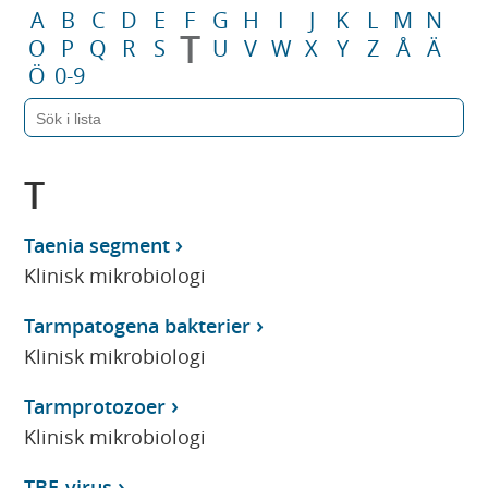
A
B
C
D
E
F
G
H
I
J
K
L
M
N
T
O
P
Q
R
S
U
V
W
X
Y
Z
Å
Ä
Ö
0-9
T
Taenia segment
Klinisk mikrobiologi
Tarmpatogena bakterier
Klinisk mikrobiologi
Tarmprotozoer
Klinisk mikrobiologi
TBE-virus