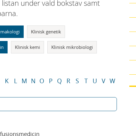
i listan under vald bokstav samt
parna.
armakologi
Klinisk genetik
in
Klinisk kemi
Klinisk mikrobiologi
K
L
M
N
O
P
Q
R
S
T
U
V
W
sfusionsmedicin