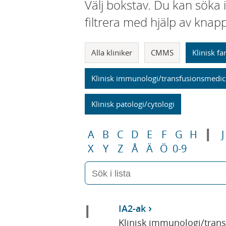
Välj bokstav. Du kan söka 
filtrera med hjälp av knap
Alla kliniker
CMMS
Klinisk f
Klinisk immunologi/transfusionsmedic
Klinisk patologi/cytologi
I
A
B
C
D
E
F
G
H
J
X
Y
Z
Å
Ä
Ö
0-9
I
IA2-ak
Klinisk immunologi/tran