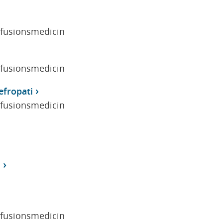
sfusionsmedicin
sfusionsmedicin
efropati
sfusionsmedicin
s
sfusionsmedicin