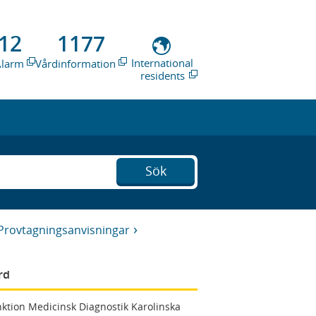
12
1177
International
Alarm
Vårdinformation
residents
Sök
Provtagningsanvisningar
rd
ktion Medicinsk Diagnostik Karolinska