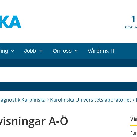
1
SOS 
Vårdens IT
ning
Jobb
Om oss
iagnostik Karolinska
Karolinska Universitetslaboratoriet
isningar A-Ö
Vå
Fun