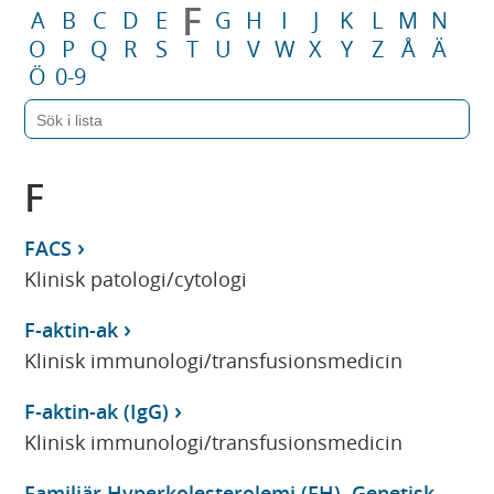
F
A
B
C
D
E
G
H
I
J
K
L
M
N
O
P
Q
R
S
T
U
V
W
X
Y
Z
Å
Ä
Ö
0-9
F
FACS
Klinisk patologi/cytologi
F-aktin-ak
Klinisk immunologi/transfusionsmedicin
F-aktin-ak (IgG)
Klinisk immunologi/transfusionsmedicin
Familjär Hyperkolesterolemi (FH), Genetisk