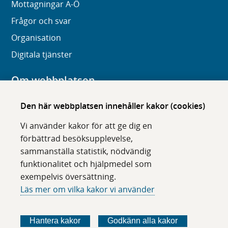
Mottagningar A-Ö
Frågor och svar
Organisation
Digitala tjänster
Om webbplatsen
Om karolinska.se
Den här webbplatsen innehåller kakor (cookies)
Navigation och hittbarhet
Vi använder kakor för att ge dig en
Tillgänglighet
förbättrad besöksupplevelse,
sammanställa statistik, nödvändig
Om cookies
funktionalitet och hjälpmedel som
exempelvis översättning.
Följ oss i sociala medier
Läs mer om vilka kakor vi använder
F
F
F
F
ö
ö
ö
ö
Hantera kakor
Godkänn alla kakor
l
l
l
l