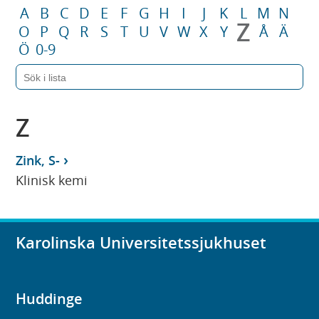
A
B
C
D
E
F
G
H
I
J
K
L
M
N
Z
O
P
Q
R
S
T
U
V
W
X
Y
Å
Ä
Ö
0-9
Z
Zink, S-
Klinisk kemi
Karolinska Universitetssjukhuset
Huddinge