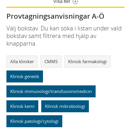
Visa fler
Provtagningsanvisningar A-Ö
Välj bokstav. Du kan söka i listan under vald
bokstav samt filtrera med hjälp av
knapparna.
Alla kliniker
CMMS
Klinisk farmakologi
Klinisk genetik
Klinisk immunologi/transfusionsmedicin
Klinisk kemi
Klinisk mikrobiologi
Klinisk patologi/cytologi