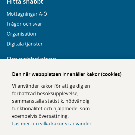
Hitta snabbt
Mottagningar A-Ö
Frågor och svar
Organisation
Digitala tjänster
Om webbplatsen
Om karolinska.se
Den här webbplatsen innehåller kakor (cookies)
Navigation och hittbarhet
Vi använder kakor för att ge dig en
Tillgänglighet
förbättrad besöksupplevelse,
sammanställa statistik, nödvändig
Om cookies
funktionalitet och hjälpmedel som
exempelvis översättning.
Följ oss i sociala medier
Läs mer om vilka kakor vi använder
F
F
F
F