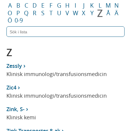
A
B
C
D
E
F
G
H
I
J
K
L
M
N
Z
O
P
Q
R
S
T
U
V
W
X
Y
Å
Ä
Ö
0-9
Z
Zessly
Klinisk immunologi/transfusionsmedicin
Zic4
Klinisk immunologi/transfusionsmedicin
Zink, S-
Klinisk kemi
Zink-Transporter 8-ak