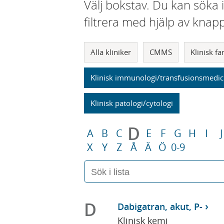
Välj bokstav. Du kan söka 
filtrera med hjälp av knap
Alla kliniker
CMMS
Klinisk f
Klinisk immunologi/transfusionsmedic
Klinisk patologi/cytologi
D
A
B
C
E
F
G
H
I
J
X
Y
Z
Å
Ä
Ö
0-9
D
Dabigatran, akut, P-
Klinisk kemi