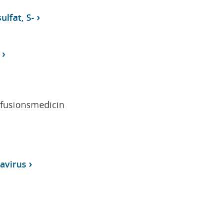
lfat, S-
sfusionsmedicin
avirus