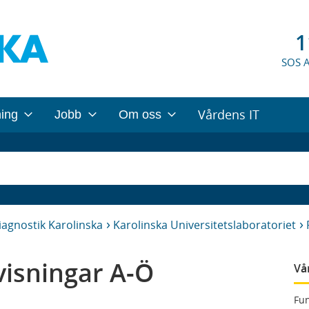
1
SOS 
Vårdens IT
ning
Jobb
Om oss
iagnostik Karolinska
Karolinska Universitetslaboratoriet
isningar A-Ö
Vå
Fun