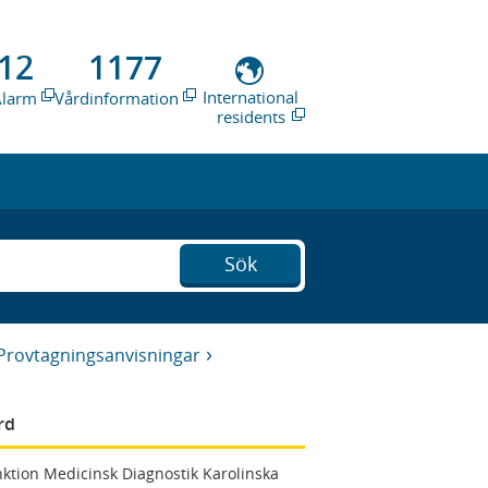
12
1177
International
Alarm
Vårdinformation
residents
Sök
Provtagningsanvisningar
rd
ktion Medicinsk Diagnostik Karolinska