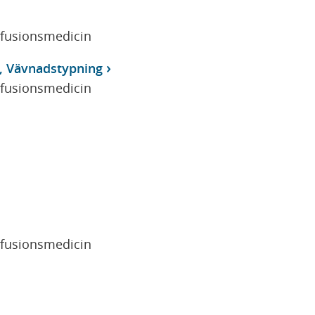
sfusionsmedicin
, Vävnadstypning
sfusionsmedicin
sfusionsmedicin