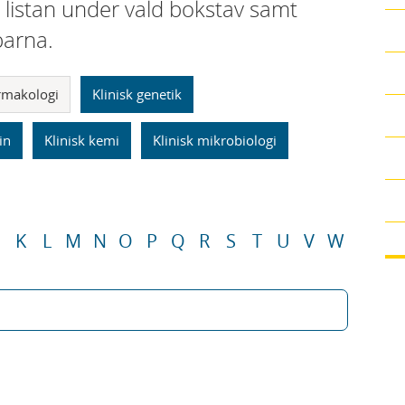
i listan under vald bokstav samt
parna.
armakologi
Klinisk genetik
in
Klinisk kemi
Klinisk mikrobiologi
K
L
M
N
O
P
Q
R
S
T
U
V
W