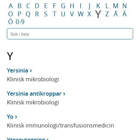
A
B
C
D
E
F
G
H
I
J
K
L
M
N
Y
O
P
Q
R
S
T
U
V
W
X
Z
Å
Ä
Ö
0-9
Y
Yersinia
Klinisk mikrobiologi
Yersinia antikroppar
Klinisk mikrobiologi
Yo
Klinisk immunologi/transfusionsmedicin
Ytprovtagning