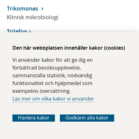
Trikomonas
Klinisk mikrobiologi
Trilafon
Klinisk farmakologi
Den här webbplatsen innehåller kakor (cookies)
Trileptal
Vi använder kakor för att ge dig en
Klinisk farmakologi
förbättrad besöksupplevelse,
sammanställa statistik, nödvändig
TRIM21/Ro52
funktionalitet och hjälpmedel som
Klinisk immunologi/transfusionsmedicin
exempelvis översättning.
Läs mer om vilka kakor vi använder
Trimetoprim, P-/S-
Klinisk farmakologi
Hantera kakor
Godkänn alla kakor
Trimonil
Klinisk farmakologi