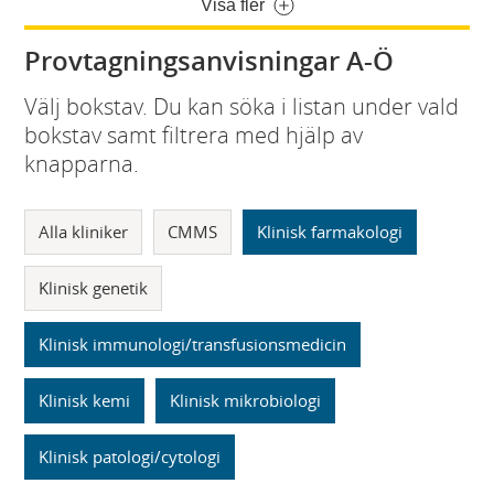
Visa fler
Provtagningsanvisningar A-Ö
Välj bokstav. Du kan söka i listan under vald
bokstav samt filtrera med hjälp av
knapparna.
Alla kliniker
CMMS
Klinisk farmakologi
Klinisk genetik
Klinisk immunologi/transfusionsmedicin
Klinisk kemi
Klinisk mikrobiologi
Klinisk patologi/cytologi