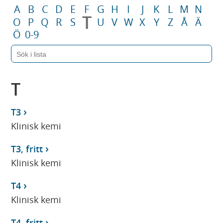
A
B
C
D
E
F
G
H
I
J
K
L
M
N
T
O
P
Q
R
S
U
V
W
X
Y
Z
Å
Ä
Ö
0-9
T
T3
Klinisk kemi
T3, fritt
Klinisk kemi
T4
Klinisk kemi
T4, fritt