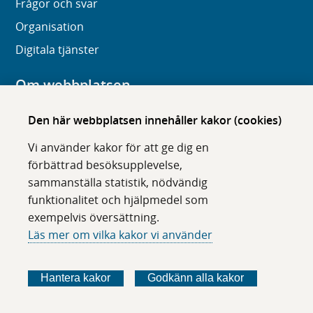
Frågor och svar
Organisation
Digitala tjänster
Om webbplatsen
Om karolinska.se
Den här webbplatsen innehåller kakor (cookies)
Navigation och hittbarhet
Vi använder kakor för att ge dig en
Tillgänglighet
förbättrad besöksupplevelse,
sammanställa statistik, nödvändig
Om cookies
funktionalitet och hjälpmedel som
exempelvis översättning.
Följ oss i sociala medier
Läs mer om vilka kakor vi använder
F
F
F
F
ö
ö
ö
ö
Hantera kakor
Godkänn alla kakor
l
l
l
l
j
j
j
j