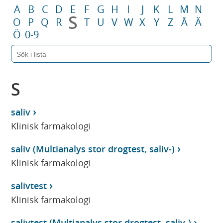
A
B
C
D
E
F
G
H
I
J
K
L
M
N
S
O
P
Q
R
T
U
V
W
X
Y
Z
Å
Ä
Ö
0-9
S
saliv
Klinisk farmakologi
saliv (Multianalys stor drogtest, saliv-)
Klinisk farmakologi
salivtest
Klinisk farmakologi
salivtest (Multianalys stor drogtest, saliv-)