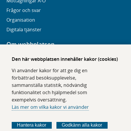
Mottagningar A-Ö
Frågor och svar
Organisation
Digitala tjänster
Om webbplatsen
Om karolinska.se
Den här webbplatsen innehåller kakor (cookies)
Navigation och hittbarhet
Vi använder kakor för att ge dig en
Tillgänglighet
förbättrad besöksupplevelse,
sammanställa statistik, nödvändig
Om cookies
funktionalitet och hjälpmedel som
exempelvis översättning.
Följ oss i sociala medier
Läs mer om vilka kakor vi använder
F
F
F
F
ö
ö
ö
ö
Hantera kakor
Godkänn alla kakor
l
l
l
l