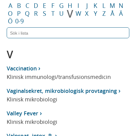
A
B
C
D
E
F
G
H
I
J
K
L
M
N
V
O
P
Q
R
S
T
U
W
X
Y
Z
Å
Ä
Ö
0-9
V
Vaccination
Klinisk immunologi/transfusionsmedicin
Vaginalsekret, mikrobiologisk provtagning
Klinisk mikrobiologi
Valley Fever
Klinisk mikrobiologi
Valproat, intox, P-