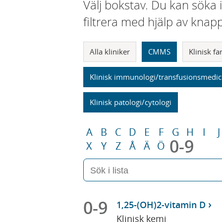
Välj bokstav. Du kan söka 
filtrera med hjälp av knap
Alla kliniker
CMMS
Klinisk f
Klinisk immunologi/transfusionsmedic
Klinisk patologi/cytologi
A
B
C
D
E
F
G
H
I
J
0-9
X
Y
Z
Å
Ä
Ö
0-9
1,25-(OH)2-vitamin D
Klinisk kemi