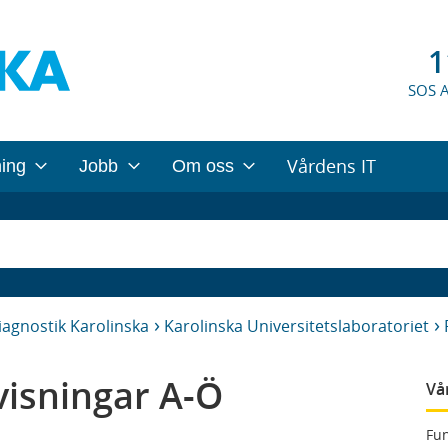
1
SOS 
Vårdens IT
ning
Jobb
Om oss
iagnostik Karolinska
Karolinska Universitetslaboratoriet
isningar A-Ö
Vå
Fun