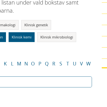
i listan under vald bokstav samt
parna.
armakologi
Klinisk genetik
in
Klinisk kemi
Klinisk mikrobiologi
K
L
M
N
O
P
Q
R
S
T
U
V
W