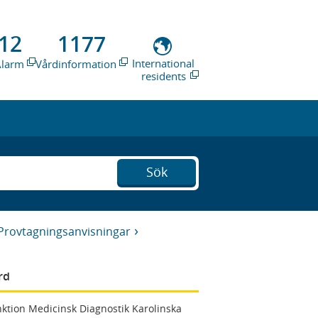
12
1177
International
Alarm
Vårdinformation
residents
Sök
Provtagningsanvisningar
rd
ktion Medicinsk Diagnostik Karolinska