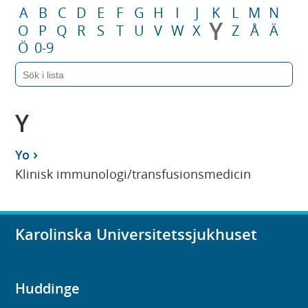
A
B
C
D
E
F
G
H
I
J
K
L
M
N
Y
O
P
Q
R
S
T
U
V
W
X
Z
Å
Ä
Ö
0-9
Y
Yo
Klinisk immunologi/transfusionsmedicin
Karolinska Universitetssjukhuset
Huddinge