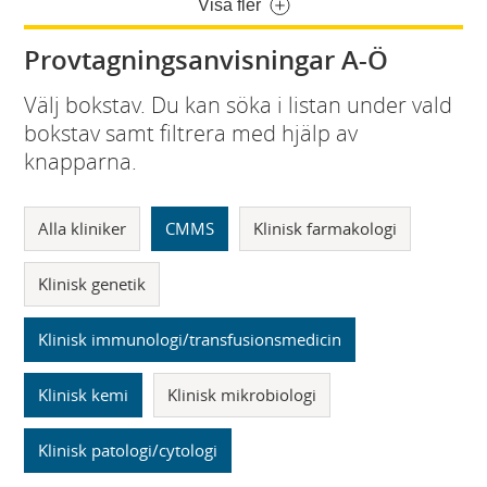
Visa fler
Provtagningsanvisningar A-Ö
Välj bokstav. Du kan söka i listan under vald
bokstav samt filtrera med hjälp av
knapparna.
Alla kliniker
CMMS
Klinisk farmakologi
Klinisk genetik
Klinisk immunologi/transfusionsmedicin
Klinisk kemi
Klinisk mikrobiologi
Klinisk patologi/cytologi