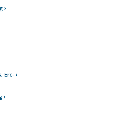
g
, Erc-
g