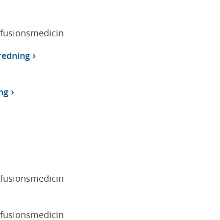
sfusionsmedicin
redning
ng
sfusionsmedicin
sfusionsmedicin