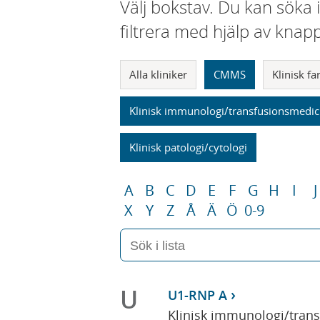
Välj bokstav. Du kan söka 
filtrera med hjälp av knap
Alla kliniker
CMMS
Klinisk f
Klinisk immunologi/transfusionsmedic
Klinisk patologi/cytologi
A
B
C
D
E
F
G
H
I
J
X
Y
Z
Å
Ä
Ö
0-9
U
U1-RNP A
Klinisk immunologi/tran