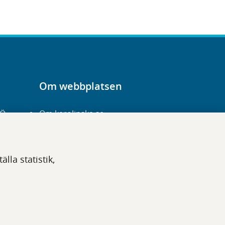
Om webbplatsen
-Ö
Om karolinska.se
Navigation och
hittbarhet
lla statistik,
Tillgänglighet
Om cookies