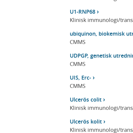
U1-RNP68
Klinisk immunologi/tran
ubiquinon, biokemisk ut
CMMS
UDPGP, genetisk utredni
CMMS
UIS, Erc-
CMMS
Ulcerös colit
Klinisk immunologi/tran
Ulcerös kolit
Klinisk immunologi/tran