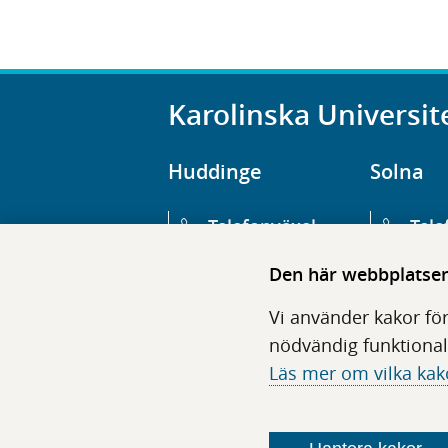
Karolinska Universit
Huddinge
Solna
Telefonväxel
Tele
08-123 800 00
08-1
Den här webbplatsen 
Huvudentré
Huv
Vi använder kakor för
Hälsovägen 13
Euge
nödvändig funktional
Läs mer om vilka kak
Följ oss i sociala medier