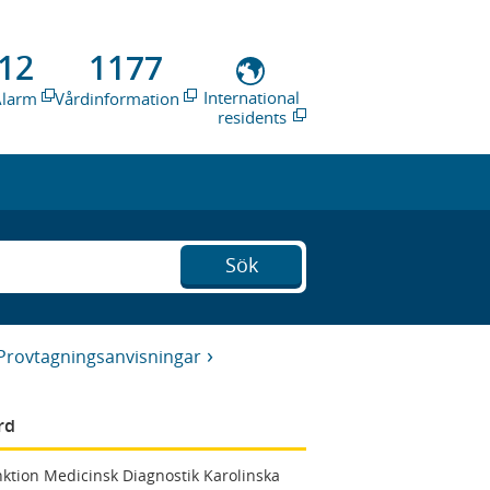
12
1177
International
Alarm
Vårdinformation
residents
Sök
Provtagningsanvisningar
rd
ktion Medicinsk Diagnostik Karolinska