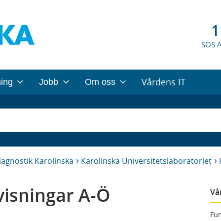
1
SOS 
Vårdens IT
ning
Jobb
Om oss
iagnostik Karolinska
Karolinska Universitetslaboratoriet
isningar A-Ö
Vå
Fun