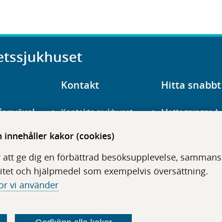
etssjukhuset
Kontakt
Hitta snabbt
fonväxel
Kontakta sjukhuset
Mottagningar A
23 700 00
Hitta hit
Frågor och svar
innehåller kakor (cookies)
För vårdgivare
Organisation
udentré
 att ge dig en förbättrad besöksupplevelse, sammanstä
niavägen 3
Press
Digitala tjänster
itet och hjälpmedel som exempelvis översättning.
or vi använder