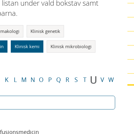
i listan under vald bokstav samt
parna.
armakologi
Klinisk genetik
in
Klinisk kemi
Klinisk mikrobiologi
U
K
L
M
N
O
P
Q
R
S
T
V
W
sfusionsmedicin