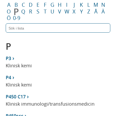
A
B
C
D
E
F
G
H
I
J
K
L
M
N
P
O
Q
R
S
T
U
V
W
X
Y
Z
Å
Ä
Ö
0-9
P
P3
Klinisk kemi
P4
Klinisk kemi
P450 C17
Klinisk immunologi/transfusionsmedicin
P450scc