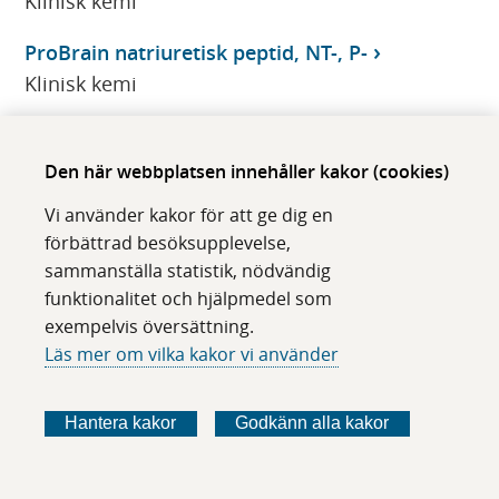
Klinisk kemi
ProBrain natriuretisk peptid, NT-, P-
Klinisk kemi
PROG
Klinisk kemi
Den här webbplatsen innehåller kakor (cookies)
Vi använder kakor för att ge dig en
Progesteron, S-
förbättrad besöksupplevelse,
Klinisk kemi
sammanställa statistik, nödvändig
funktionalitet och hjälpmedel som
Progressiv extern oftalmoplegi, genetisk
exempelvis översättning.
diagnostik
Läs mer om vilka kakor vi använder
CMMS
Proinsulin, S-
Hantera kakor
Godkänn alla kakor
Klinisk kemi
Prokalcitonin, S-