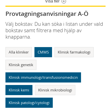
Visa fler
Provtagningsanvisningar A-Ö
Välj bokstav. Du kan söka i listan under vald
bokstav samt filtrera med hjälp av
knapparna.
Alla kliniker
CMMS
Klinisk farmakologi
Klinisk genetik
Klinisk immunologi/transfusionsmedicin
Klinisk kemi
Klinisk mikrobiologi
Klinisk patologi/cytologi