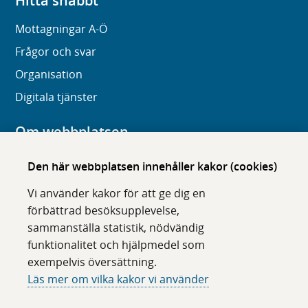
Hitta snabbt
Mottagningar A-Ö
Frågor och svar
Organisation
Digitala tjänster
Om webbplatsen
Om karolinska.se
Den här webbplatsen innehåller kakor (cookies)
Navigation och hittbarhet
Vi använder kakor för att ge dig en
Tillgänglighet
förbättrad besöksupplevelse,
sammanställa statistik, nödvändig
Om cookies
funktionalitet och hjälpmedel som
exempelvis översättning.
Följ oss i sociala medier
Läs mer om vilka kakor vi använder
F
F
F
F