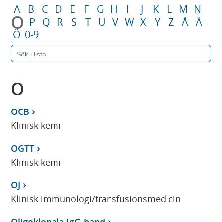
A
B
C
D
E
F
G
H
I
J
K
L
M
N
O
P
Q
R
S
T
U
V
W
X
Y
Z
Å
Ä
Ö
0-9
O
OCB
Klinisk kemi
OGTT
Klinisk kemi
OJ
Klinisk immunologi/transfusionsmedicin
Oligoklonala IgG-band