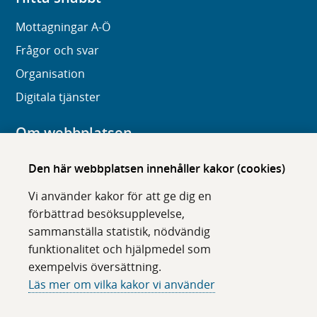
Mottagningar A-Ö
Frågor och svar
Organisation
Digitala tjänster
Om webbplatsen
Om karolinska.se
Den här webbplatsen innehåller kakor (cookies)
Navigation och hittbarhet
Vi använder kakor för att ge dig en
Tillgänglighet
förbättrad besöksupplevelse,
sammanställa statistik, nödvändig
Om cookies
funktionalitet och hjälpmedel som
exempelvis översättning.
Följ oss i sociala medier
Läs mer om vilka kakor vi använder
F
F
F
F