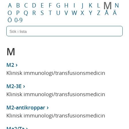
M
A
B
C
D
E
F
G
H
I
J
K
L
N
O
P
Q
R
S
T
U
V
W
X
Y
Z
Å
Ä
Ö
0-9
M
M2
Klinisk immunologi/transfusionsmedicin
M2-3E
Klinisk immunologi/transfusionsmedicin
M2-antikroppar
Klinisk immunologi/transfusionsmedicin
Ma2/Ta