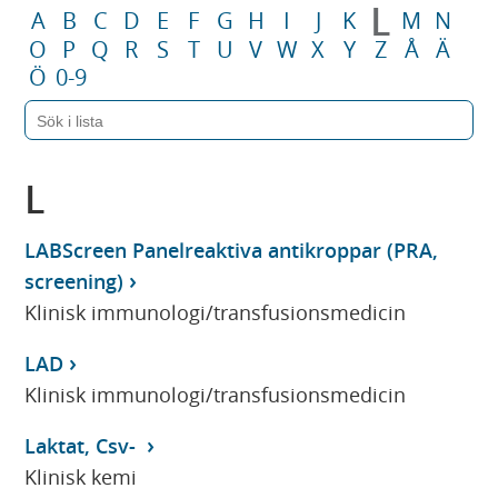
L
A
B
C
D
E
F
G
H
I
J
K
M
N
O
P
Q
R
S
T
U
V
W
X
Y
Z
Å
Ä
Ö
0-9
L
LABScreen Panelreaktiva antikroppar (PRA,
screening)
Klinisk immunologi/transfusionsmedicin
LAD
Klinisk immunologi/transfusionsmedicin
Laktat, Csv-
Klinisk kemi