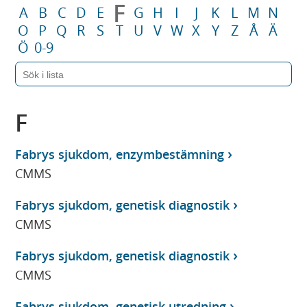
F
A
B
C
D
E
G
H
I
J
K
L
M
N
O
P
Q
R
S
T
U
V
W
X
Y
Z
Å
Ä
Ö
0-9
F
Fabrys sjukdom, enzymbestämning
CMMS
Fabrys sjukdom, genetisk diagnostik
CMMS
Fabrys sjukdom, genetisk diagnostik
CMMS
Fabrys sjukdom, genetisk utredning