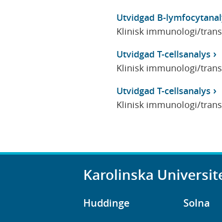
Utvidgad B-lymfocytanal
Klinisk immunologi/tran
Utvidgad T-cellsanalys
Klinisk immunologi/tran
Utvidgad T-cellsanalys
Klinisk immunologi/tran
Karolinska Universit
Huddinge
Solna