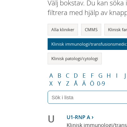
Välj bokstav. Du kan söka 
filtrera med hjälp av knap
Alla kliniker
CMMS
Klinisk f
Klinisk immunologi/transfusionsmedic
Klinisk patologi/cytologi
A
B
C
D
E
F
G
H
I
J
X
Y
Z
Å
Ä
Ö
0-9
U
U1-RNP A
Klinisk immunologi/tran