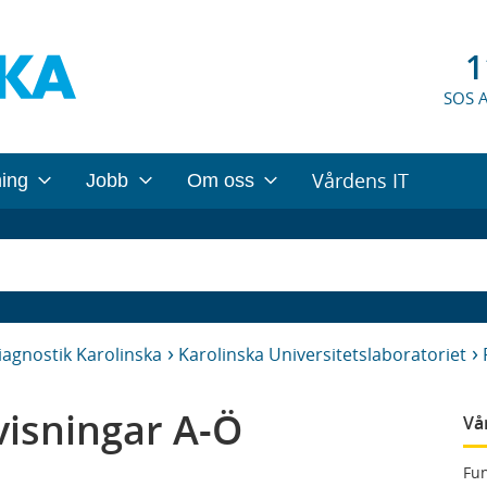
1
SOS 
Vårdens IT
ning
Jobb
Om oss
iagnostik Karolinska
Karolinska Universitetslaboratoriet
isningar A-Ö
Vå
Fun