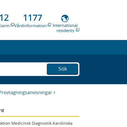
12
1177
International
Alarm
Vårdinformation
residents
Sök
Provtagningsanvisningar
rd
ktion Medicinsk Diagnostik Karolinska