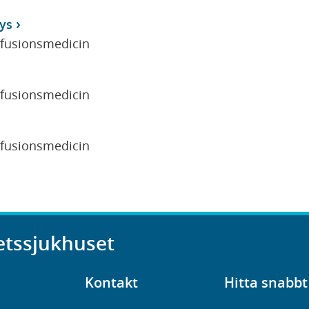
ys
sfusionsmedicin
sfusionsmedicin
sfusionsmedicin
etssjukhuset
Kontakt
Hitta snabbt