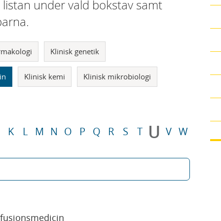
i listan under vald bokstav samt
parna.
armakologi
Klinisk genetik
in
Klinisk kemi
Klinisk mikrobiologi
U
K
L
M
N
O
P
Q
R
S
T
V
W
sfusionsmedicin