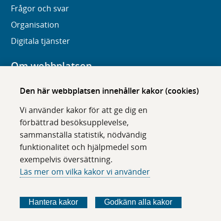
Frågor och svar
Organisation
Digitala tjänster
Om webbplatsen
Om karolinska.se
Den här webbplatsen innehåller kakor (cookies)
Navigation och hittbarhet
Vi använder kakor för att ge dig en
Tillgänglighet
förbättrad besöksupplevelse,
sammanställa statistik, nödvändig
Om cookies
funktionalitet och hjälpmedel som
exempelvis översättning.
Följ oss i sociala medier
Läs mer om vilka kakor vi använder
F
F
F
F
ö
ö
ö
ö
Hantera kakor
Godkänn alla kakor
l
l
l
l
j
j
j
j