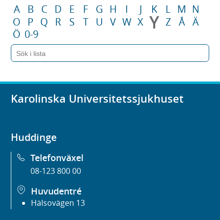
A
B
C
D
E
F
G
H
I
J
K
L
M
N
Y
O
P
Q
R
S
T
U
V
W
X
Z
Å
Ä
Ö
0-9
Karolinska Universitetssjukhuset
Huddinge
Telefonväxel
08-123 800 00
Huvudentré
Hälsovägen 13