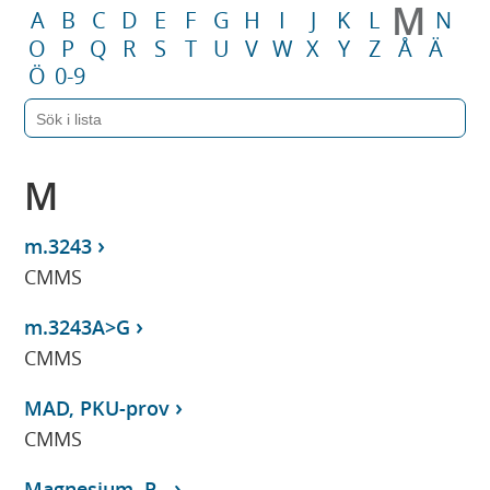
M
A
B
C
D
E
F
G
H
I
J
K
L
N
O
P
Q
R
S
T
U
V
W
X
Y
Z
Å
Ä
Ö
0-9
M
m.3243
CMMS
m.3243A>G
CMMS
MAD, PKU-prov
CMMS
Magnesium, P-