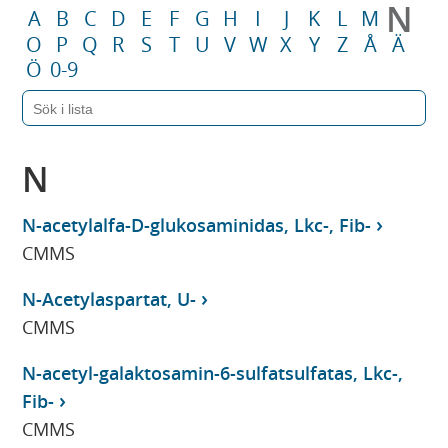
N
A
B
C
D
E
F
G
H
I
J
K
L
M
O
P
Q
R
S
T
U
V
W
X
Y
Z
Å
Ä
Ö
0-9
N
N-acetylalfa-D-glukosaminidas, Lkc-, Fib-
CMMS
N-Acetylaspartat, U-
CMMS
N-acetyl-galaktosamin-6-sulfatsulfatas, Lkc-,
Fib-
CMMS