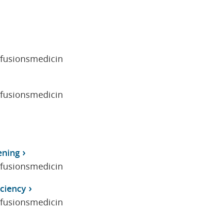
sfusionsmedicin
sfusionsmedicin
ening
sfusionsmedicin
ciency
sfusionsmedicin