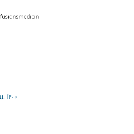
sfusionsmedicin
), fP-