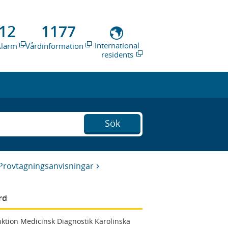
12
1177
International
Alarm
Vårdinformation
residents
Sök
Provtagningsanvisningar
rd
ktion Medicinsk Diagnostik Karolinska