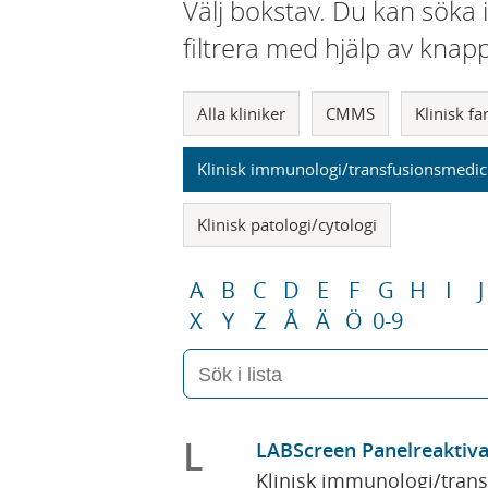
Välj bokstav. Du kan söka 
filtrera med hjälp av knap
Alla kliniker
CMMS
Klinisk f
Klinisk immunologi/transfusionsmedic
Klinisk patologi/cytologi
A
B
C
D
E
F
G
H
I
J
X
Y
Z
Å
Ä
Ö
0-9
L
LABScreen Panelreaktiva
Klinisk immunologi/tran