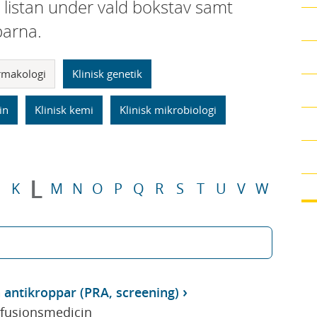
i listan under vald bokstav samt
parna.
armakologi
Klinisk genetik
in
Klinisk kemi
Klinisk mikrobiologi
L
K
M
N
O
P
Q
R
S
T
U
V
W
 antikroppar (PRA, screening)
sfusionsmedicin