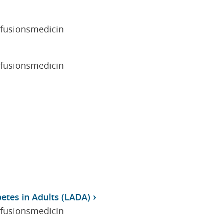
sfusionsmedicin
sfusionsmedicin
tes in Adults (LADA)
sfusionsmedicin