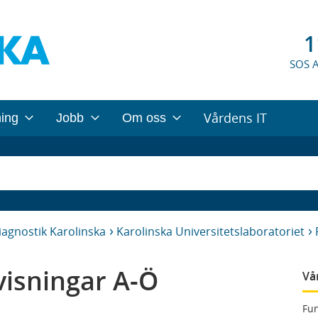
1
SOS 
Vårdens IT
ning
Jobb
Om oss
iagnostik Karolinska
Karolinska Universitetslaboratoriet
isningar A-Ö
Vå
Fun