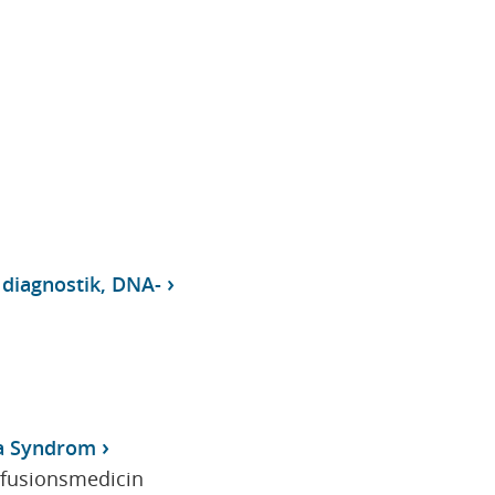
 diagnostik, DNA-
a Syndrom
sfusionsmedicin