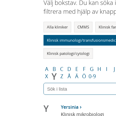
Välj bokstav. Du kan söka 
filtrera med hjälp av knap
Alla kliniker
CMMS
Klinisk f
Klinisk immunologi/transfusionsmedic
Klinisk patologi/cytologi
A
B
C
D
E
F
G
H
I
J
Y
X
Z
Å
Ä
Ö
0-9
Y
Yersinia
Klinisk mikrobiologi