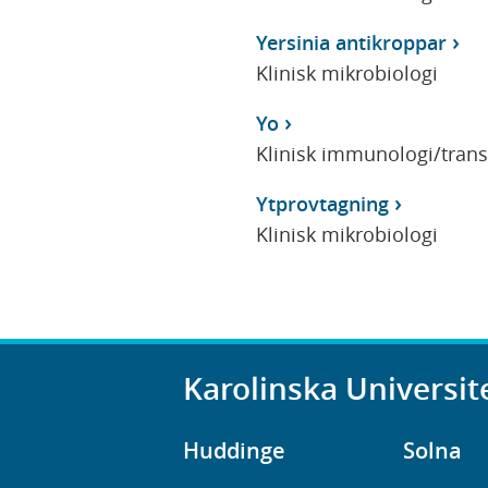
Yersinia antikroppar
Klinisk mikrobiologi
Yo
Klinisk immunologi/tran
Ytprovtagning
Klinisk mikrobiologi
Karolinska Universit
Huddinge
Solna