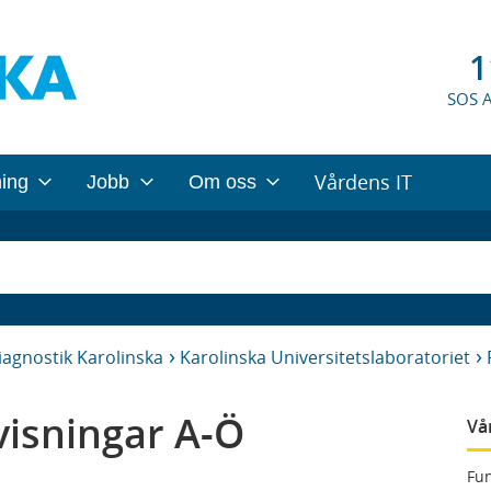
1
SOS 
Vårdens IT
ning
Jobb
Om oss
iagnostik Karolinska
Karolinska Universitetslaboratoriet
isningar A-Ö
Vå
Fun