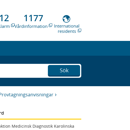
12
1177
International
Alarm
Vårdinformation
residents
Sök
Provtagningsanvisningar
rd
ktion Medicinsk Diagnostik Karolinska