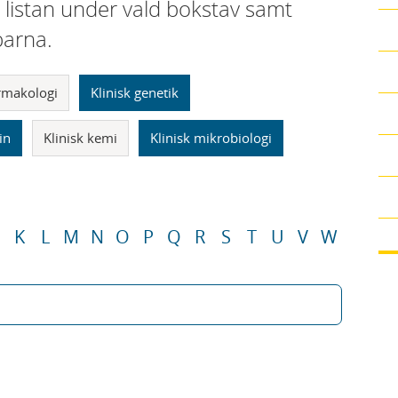
i listan under vald bokstav samt
parna.
armakologi
Klinisk genetik
in
Klinisk kemi
Klinisk mikrobiologi
K
L
M
N
O
P
Q
R
S
T
U
V
W