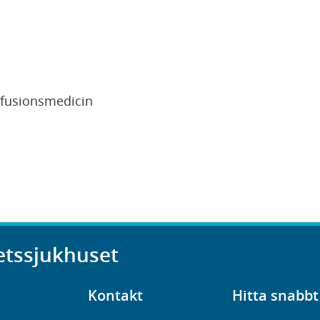
sfusionsmedicin
etssjukhuset
Kontakt
Hitta snabbt