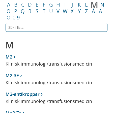
M
A
B
C
D
E
F
G
H
I
J
K
L
N
O
P
Q
R
S
T
U
V
W
X
Y
Z
Å
Ä
Ö
0-9
M
M2
Klinisk immunologi/transfusionsmedicin
M2-3E
Klinisk immunologi/transfusionsmedicin
M2-antikroppar
Klinisk immunologi/transfusionsmedicin
Ma2/Ta