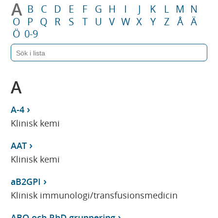
A
B
C
D
E
F
G
H
I
J
K
L
M
N
O
P
Q
R
S
T
U
V
W
X
Y
Z
Å
Ä
Ö
0-9
A
A-4
Klinisk kemi
AAT
Klinisk kemi
aB2GPI
Klinisk immunologi/transfusionsmedicin
ABO och RhD gruppering