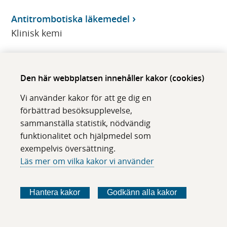
Antitrombotiska läkemedel
Klinisk kemi
Antitrombotiska läkemedel
Klinisk kemi
Den här webbplatsen innehåller kakor (cookies)
Antitrombotiska läkemedel, Dabigatran, Akut,
Vi använder kakor för att ge dig en
P-
förbättrad besöksupplevelse,
Klinisk kemi
sammanställa statistik, nödvändig
funktionalitet och hjälpmedel som
Antitrypsin, S-
exempelvis översättning.
Klinisk kemi
Läs mer om vilka kakor vi använder
AntiXa
Hantera kakor
Godkänn alla kakor
Klinisk kemi
Anti-Xa