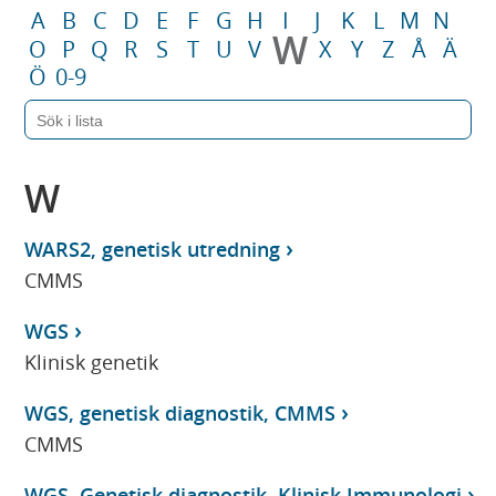
A
B
C
D
E
F
G
H
I
J
K
L
M
N
W
O
P
Q
R
S
T
U
V
X
Y
Z
Å
Ä
Ö
0-9
W
WARS2, genetisk utredning
CMMS
WGS
Klinisk genetik
WGS, genetisk diagnostik, CMMS
CMMS
WGS, Genetisk diagnostik, Klinisk Immunologi