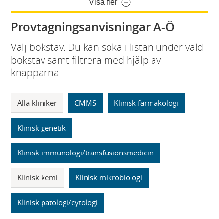
Visa fler
Provtagningsanvisningar A-Ö
Välj bokstav. Du kan söka i listan under vald
bokstav samt filtrera med hjälp av
knapparna.
Alla kliniker
CMMS
Klinisk farmakologi
Klinisk genetik
Klinisk immunologi/transfusionsmedicin
Klinisk kemi
Klinisk mikrobiologi
Klinisk patologi/cytologi