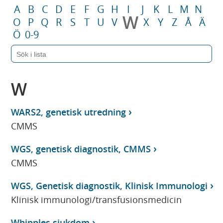
A
B
C
D
E
F
G
H
I
J
K
L
M
N
W
O
P
Q
R
S
T
U
V
X
Y
Z
Å
Ä
Ö
0-9
W
WARS2, genetisk utredning
CMMS
WGS, genetisk diagnostik, CMMS
CMMS
WGS, Genetisk diagnostik, Klinisk Immunologi
Klinisk immunologi/transfusionsmedicin
Whipples sjukdom