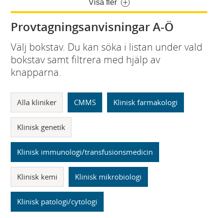
Visa fler
Provtagningsanvisningar A-Ö
Välj bokstav. Du kan söka i listan under vald
bokstav samt filtrera med hjälp av
knapparna.
Alla kliniker
CMMS
Klinisk farmakologi
Klinisk genetik
Klinisk immunologi/transfusionsmedicin
Klinisk kemi
Klinisk mikrobiologi
Klinisk patologi/cytologi