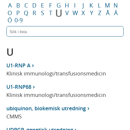
A
B
C
D
E
F
G
H
I
J
K
L
M
N
U
O
P
Q
R
S
T
V
W
X
Y
Z
Å
Ä
Ö
0-9
U
U1-RNP A
Klinisk immunologi/transfusionsmedicin
U1-RNP68
Klinisk immunologi/transfusionsmedicin
ubiquinon, biokemisk utredning
CMMS
UDPGP, genetisk utredning