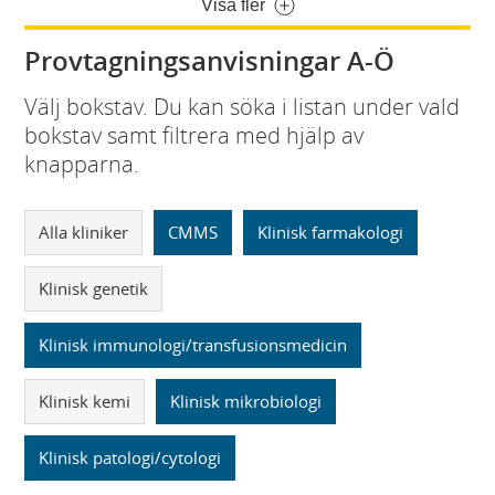
Visa fler
Provtagningsanvisningar A-Ö
Välj bokstav. Du kan söka i listan under vald
bokstav samt filtrera med hjälp av
knapparna.
Alla kliniker
CMMS
Klinisk farmakologi
Klinisk genetik
Klinisk immunologi/transfusionsmedicin
Klinisk kemi
Klinisk mikrobiologi
Klinisk patologi/cytologi