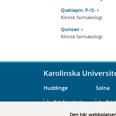
Quetiapin, P-/S-
Klinisk farmakologi
Quinsair
Klinisk farmakologi
Karolinska Universit
Huddinge
Solna
Telefonväxel
Tele
08-123 800 00
08-1
Den här webbplatsen 