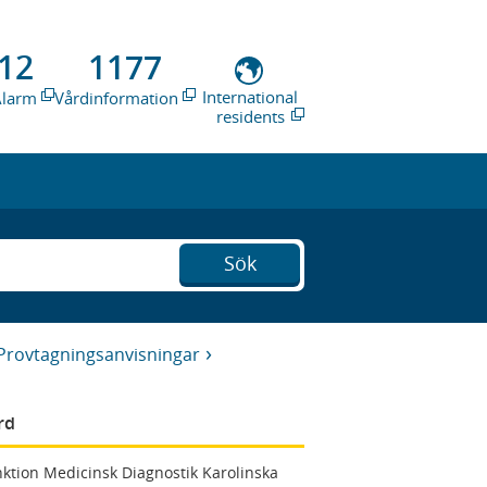
12
1177
International
Alarm
Vårdinformation
residents
Sök
Provtagningsanvisningar
rd
ktion Medicinsk Diagnostik Karolinska