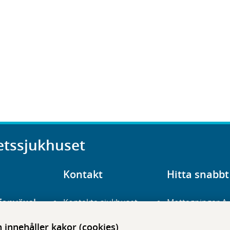
etssjukhuset
Kontakt
Hitta snabbt
fonväxel
Kontakta sjukhuset
Mottagningar A
23 700 00
Hitta hit
Frågor och svar
innehåller kakor (cookies)