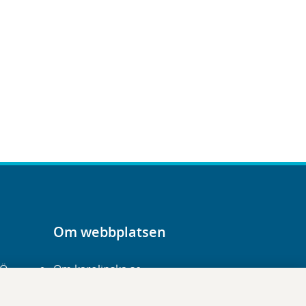
Om webbplatsen
-Ö
Om karolinska.se
Navigation och