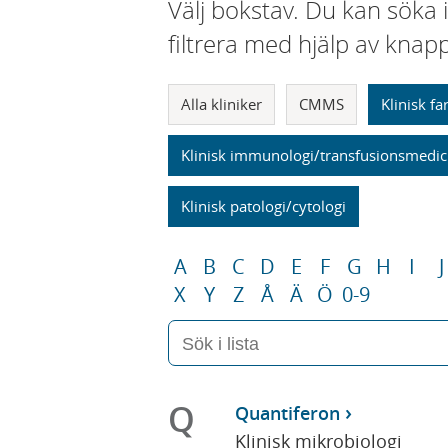
Välj bokstav. Du kan söka 
filtrera med hjälp av knap
Alla kliniker
CMMS
Klinisk f
Klinisk immunologi/transfusionsmedic
Klinisk patologi/cytologi
A
B
C
D
E
F
G
H
I
J
X
Y
Z
Å
Ä
Ö
0-9
Q
Quantiferon
Klinisk mikrobiologi