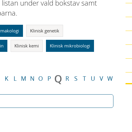
i listan under vald bokstav samt
parna.
armakologi
Klinisk genetik
in
Klinisk kemi
Klinisk mikrobiologi
Q
K
L
M
N
O
P
R
S
T
U
V
W