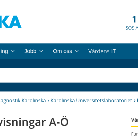
1
SOS 
Vårdens IT
ning
Jobb
Om oss
iagnostik Karolinska
Karolinska Universitetslaboratoriet
isningar A-Ö
Vå
Fun