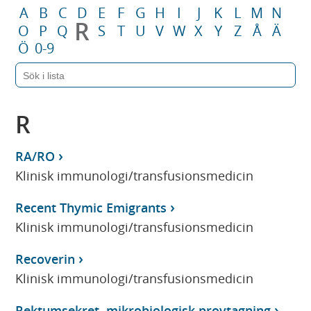
A
B
C
D
E
F
G
H
I
J
K
L
M
N
R
O
P
Q
S
T
U
V
W
X
Y
Z
Å
Ä
Ö
0-9
R
RA/RO
Klinisk immunologi/transfusionsmedicin
Recent Thymic Emigrants
Klinisk immunologi/transfusionsmedicin
Recoverin
Klinisk immunologi/transfusionsmedicin
Rektumsekret, mikrobiologisk provtagning