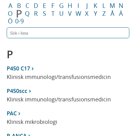
A
B
C
D
E
F
G
H
I
J
K
L
M
N
P
O
Q
R
S
T
U
V
W
X
Y
Z
Å
Ä
Ö
0-9
P
P450 C17
Klinisk immunologi/transfusionsmedicin
P450scc
Klinisk immunologi/transfusionsmedicin
PAC
Klinisk mikrobiologi
P-ANCA