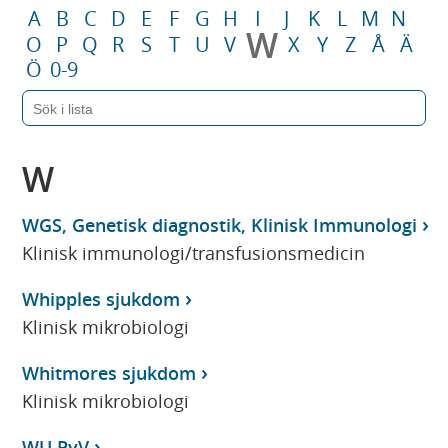
A
B
C
D
E
F
G
H
I
J
K
L
M
N
W
O
P
Q
R
S
T
U
V
X
Y
Z
Å
Ä
Ö
0-9
W
WGS, Genetisk diagnostik, Klinisk Immunologi
Klinisk immunologi/transfusionsmedicin
Whipples sjukdom
Klinisk mikrobiologi
Whitmores sjukdom
Klinisk mikrobiologi
WU PyV