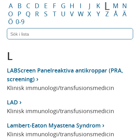
L
A
B
C
D
E
F
G
H
I
J
K
M
N
O
P
Q
R
S
T
U
V
W
X
Y
Z
Å
Ä
Ö
0-9
L
LABScreen Panelreaktiva antikroppar (PRA,
screening)
Klinisk immunologi/transfusionsmedicin
LAD
Klinisk immunologi/transfusionsmedicin
Lambert-Eaton Myastena Syndrom
Klinisk immunologi/transfusionsmedicin