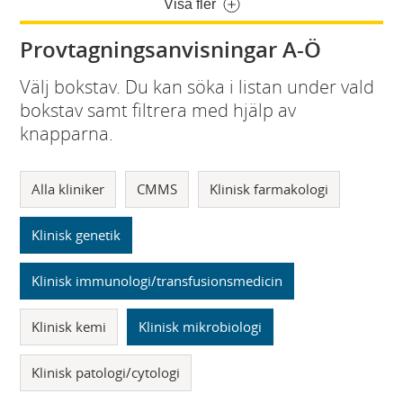
Visa fler
Provtagningsanvisningar A-Ö
Välj bokstav. Du kan söka i listan under vald
bokstav samt filtrera med hjälp av
knapparna.
Alla kliniker
CMMS
Klinisk farmakologi
Klinisk genetik
Klinisk immunologi/transfusionsmedicin
Klinisk kemi
Klinisk mikrobiologi
Klinisk patologi/cytologi