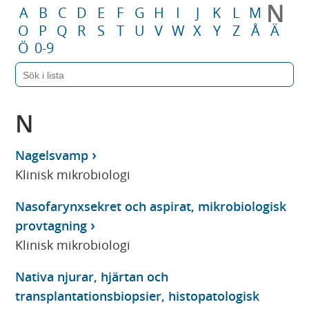
N
A
B
C
D
E
F
G
H
I
J
K
L
M
O
P
Q
R
S
T
U
V
W
X
Y
Z
Å
Ä
Ö
0-9
N
Nagelsvamp
Klinisk mikrobiologi
Nasofarynxsekret och aspirat, mikrobiologisk
provtagning
Klinisk mikrobiologi
Nativa njurar, hjärtan och
transplantationsbiopsier, histopatologisk