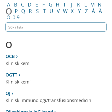
A
B
C
D
E
F
G
H
I
J
K
L
M
N
O
P
Q
R
S
T
U
V
W
X
Y
Z
Å
Ä
Ö
0-9
O
OCB
Klinisk kemi
OGTT
Klinisk kemi
OJ
Klinisk immunologi/transfusionsmedicin
Oligoklonala IgG-band