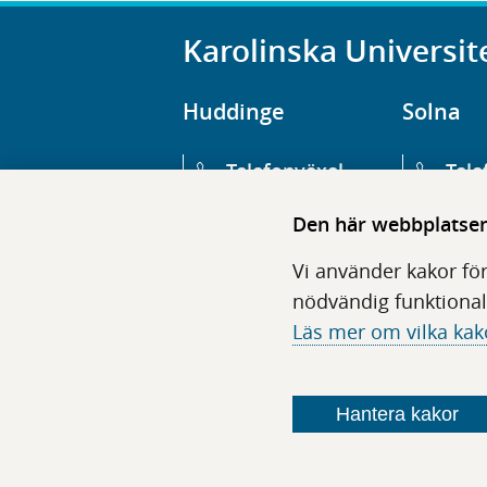
Karolinska Universit
Huddinge
Solna
Telefonväxel
Tele
08-123 800 00
08-1
Den här webbplatsen 
Huvudentré
Huv
Vi använder kakor för
Hälsovägen 13
Euge
nödvändig funktional
Läs mer om vilka kak
Följ oss i sociala medier
Hantera kakor
F
F
F
F
ö
ö
ö
ö