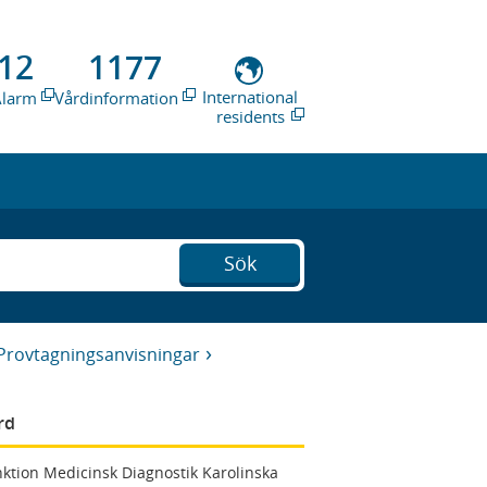
12
1177
International
Alarm
Vårdinformation
residents
Sök
Provtagningsanvisningar
rd
ktion Medicinsk Diagnostik Karolinska