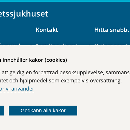
etssjukhuset
Kontakt
Hitta snabbt
fonväxel
Kontakta sjukhuset
Mottagningar A
23 700 00
Hitta hit
Frågor och svar
innehåller kakor (cookies)
För vårdgivare
Organisation
udentré
 att ge dig en förbättrad besöksupplevelse, sammanstä
niavägen 3
Press
Digitala tjänster
itet och hjälpmedel som exempelvis översättning.
or vi använder
Godkänn alla kakor