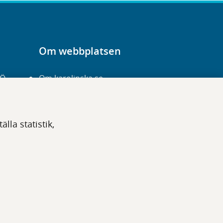
Om webbplatsen
-Ö
Om karolinska.se
Navigation och
hittbarhet
lla statistik,
Tillgänglighet
Om cookies