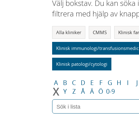
Välj bokstav. Du kan söka 
filtrera med hjälp av knap
Alla kliniker
CMMS
Klinisk f
Klinisk immunologi/transfusionsmedic
Klinisk patologi/cytologi
A
B
C
D
E
F
G
H
I
J
X
Y
Z
Å
Ä
Ö
0-9