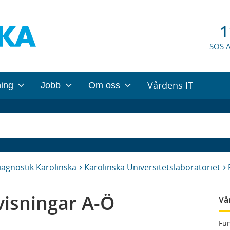
1
SOS 
Vårdens IT
ning
Jobb
Om oss
iagnostik Karolinska
Karolinska Universitetslaboratoriet
isningar A-Ö
Vå
Fun