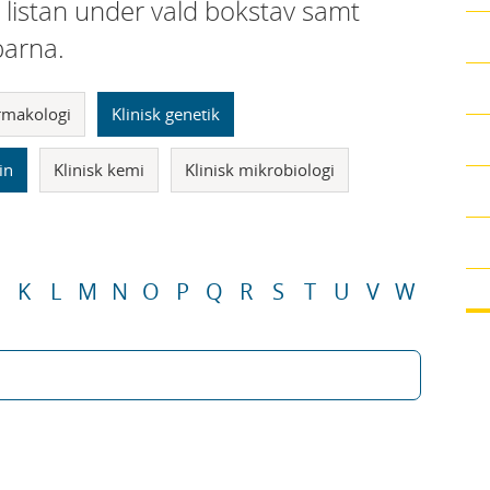
i listan under vald bokstav samt
parna.
armakologi
Klinisk genetik
in
Klinisk kemi
Klinisk mikrobiologi
K
L
M
N
O
P
Q
R
S
T
U
V
W