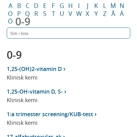
A
B
C
D
E
F
G
H
I
J
K
L
M
N
O
P
Q
R
S
T
U
V
W
X
Y
Z
Å
Ä
0-9
Ö
0-9
1,25-(OH)2-vitamin D
Klinisk kemi
1,25-OH-vitamin D, S-
Klinisk kemi
1:a trimester screening/KUB-test
Klinisk kemi
17-alfahydroxylas-ak