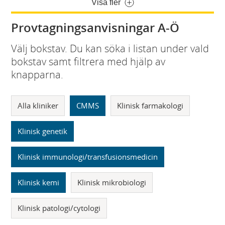
Visa fler
Provtagningsanvisningar A-Ö
Välj bokstav. Du kan söka i listan under vald
bokstav samt filtrera med hjälp av
knapparna.
Alla kliniker
CMMS
Klinisk farmakologi
Klinisk genetik
Klinisk immunologi/transfusionsmedicin
Klinisk kemi
Klinisk mikrobiologi
Klinisk patologi/cytologi