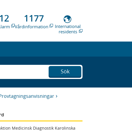
12
1177
International
Alarm
Vårdinformation
residents
Sök
Provtagningsanvisningar
rd
ktion Medicinsk Diagnostik Karolinska