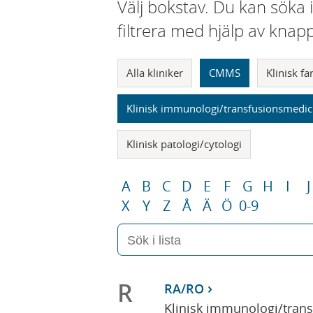
Välj bokstav. Du kan söka 
filtrera med hjälp av knap
Alla kliniker
CMMS
Klinisk f
Klinisk immunologi/transfusionsmedic
Klinisk patologi/cytologi
A
B
C
D
E
F
G
H
I
J
X
Y
Z
Å
Ä
Ö
0-9
R
RA/RO
Klinisk immunologi/tran