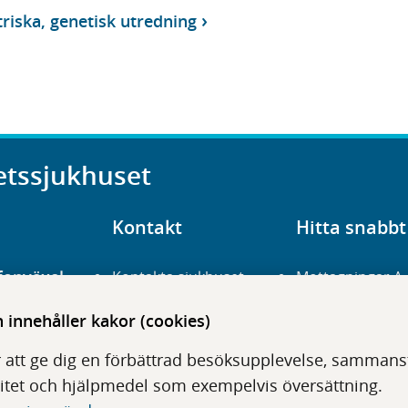
riska, genetisk utredning
etssjukhuset
Kontakt
Hitta snabbt
fonväxel
Kontakta sjukhuset
Mottagningar A
23 700 00
Hitta hit
Frågor och svar
innehåller kakor (cookies)
För vårdgivare
Organisation
udentré
 att ge dig en förbättrad besöksupplevelse, sammanstä
niavägen 3
Press
Digitala tjänster
itet och hjälpmedel som exempelvis översättning.