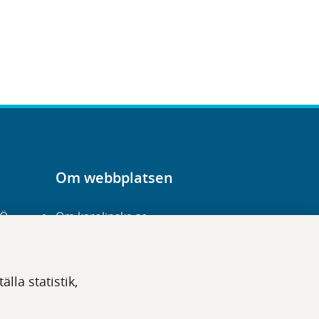
Om webbplatsen
-Ö
Om karolinska.se
Navigation och
hittbarhet
lla statistik,
Tillgänglighet
Om cookies