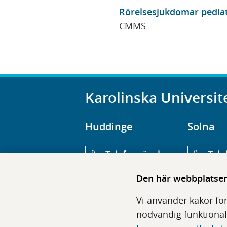
Rörelsesjukdomar pediat
CMMS
Karolinska Universit
Huddinge
Solna
Telefonväxel
Tele
08-123 800 00
08-1
Den här webbplatsen 
Huvudentré
Huv
Vi använder kakor för
Hälsovägen 13
Euge
nödvändig funktional