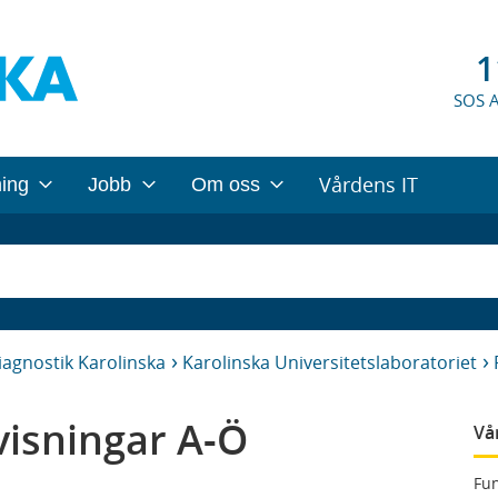
1
SOS 
Vårdens IT
ning
Jobb
Om oss
iagnostik Karolinska
Karolinska Universitetslaboratoriet
isningar A-Ö
Vå
Fun