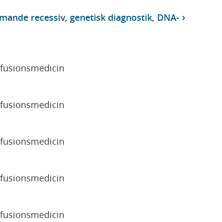
nde recessiv, genetisk diagnostik, DNA-
sfusionsmedicin
sfusionsmedicin
sfusionsmedicin
sfusionsmedicin
sfusionsmedicin