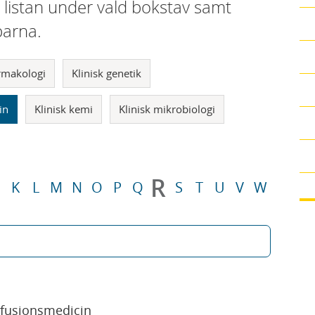
i listan under vald bokstav samt
parna.
armakologi
Klinisk genetik
in
Klinisk kemi
Klinisk mikrobiologi
R
K
L
M
N
O
P
Q
S
T
U
V
W
sfusionsmedicin