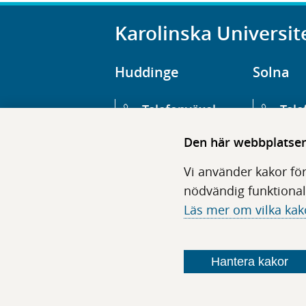
Karolinska Universit
Huddinge
Solna
Telefonväxel
Tele
08-123 800 00
08-1
Den här webbplatsen 
Huvudentré
Huv
Vi använder kakor för
Hälsovägen 13
Euge
nödvändig funktional
Läs mer om vilka kak
Följ oss i sociala medier
Hantera kakor
F
F
F
F
ö
ö
ö
ö