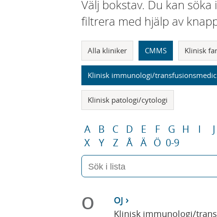
Välj bokstav. Du kan söka 
filtrera med hjälp av knap
Alla kliniker
CMMS
Klinisk f
Klinisk immunologi/transfusionsmedic
Klinisk patologi/cytologi
A
B
C
D
E
F
G
H
I
J
X
Y
Z
Å
Ä
Ö
0-9
O
OJ
Klinisk immunologi/tran