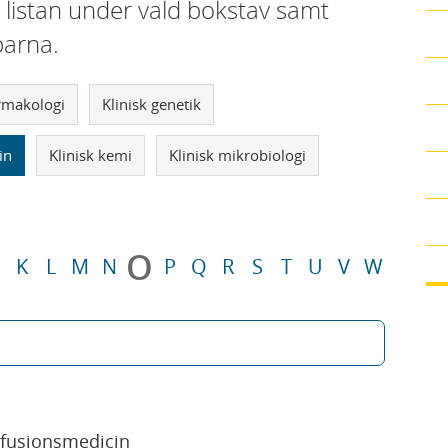
i listan under vald bokstav samt
parna.
armakologi
Klinisk genetik
in
Klinisk kemi
Klinisk mikrobiologi
O
K
L
M
N
P
Q
R
S
T
U
V
W
sfusionsmedicin