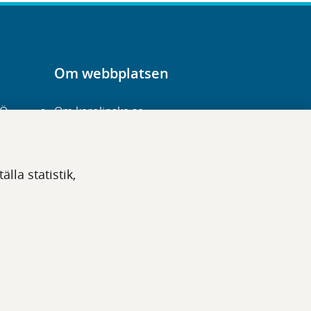
Om webbplatsen
-Ö
Om karolinska.se
Navigation och
hittbarhet
lla statistik,
Tillgänglighet
Om cookies