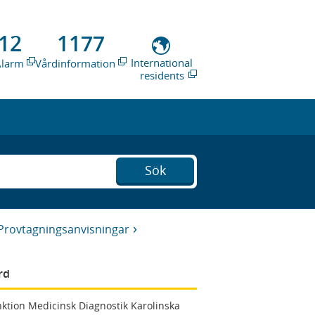
12
1177
International
Alarm
Vårdinformation
residents
Sök
Provtagningsanvisningar
rd
ktion Medicinsk Diagnostik Karolinska