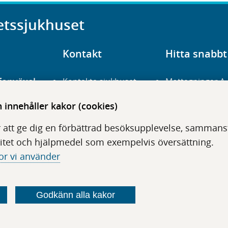
etssjukhuset
Kontakt
Hitta snabbt
fonväxel
Kontakta sjukhuset
Mottagningar A
23 700 00
Hitta hit
Frågor och svar
innehåller kakor (cookies)
För vårdgivare
Organisation
udentré
 att ge dig en förbättrad besöksupplevelse, sammanstä
niavägen 3
Press
Digitala tjänster
itet och hjälpmedel som exempelvis översättning.
or vi använder
Godkänn alla kakor