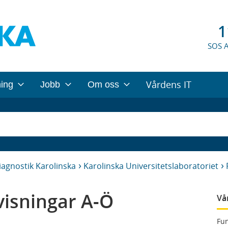
1
SOS 
Vårdens IT
ning
Jobb
Om oss
iagnostik Karolinska
Karolinska Universitetslaboratoriet
isningar A-Ö
Vå
Fun