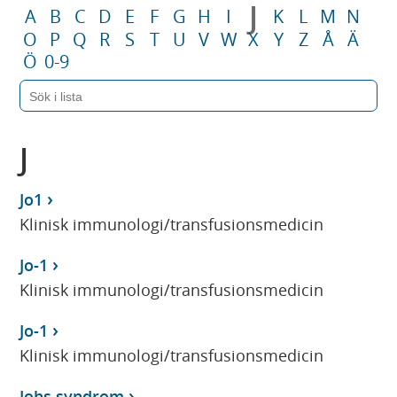
J
A
B
C
D
E
F
G
H
I
K
L
M
N
O
P
Q
R
S
T
U
V
W
X
Y
Z
Å
Ä
Ö
0-9
J
Jo1
Klinisk immunologi/transfusionsmedicin
Jo-1
Klinisk immunologi/transfusionsmedicin
Jo-1
Klinisk immunologi/transfusionsmedicin
Jobs syndrom