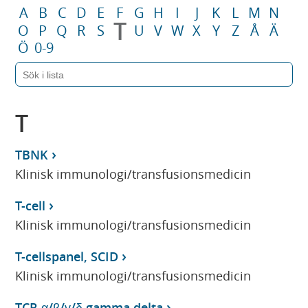
A
B
C
D
E
F
G
H
I
J
K
L
M
N
T
O
P
Q
R
S
U
V
W
X
Y
Z
Å
Ä
Ö
0-9
T
TBNK
Klinisk immunologi/transfusionsmedicin
T-cell
Klinisk immunologi/transfusionsmedicin
T-cellspanel, SCID
Klinisk immunologi/transfusionsmedicin
TCR α/β/γ/δ gamma delta