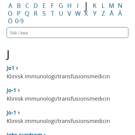
J
A
B
C
D
E
F
G
H
I
K
L
M
N
O
P
Q
R
S
T
U
V
W
X
Y
Z
Å
Ä
Ö
0-9
J
Jo1
Klinisk immunologi/transfusionsmedicin
Jo-1
Klinisk immunologi/transfusionsmedicin
Jo-1
Klinisk immunologi/transfusionsmedicin
Jobs syndrom