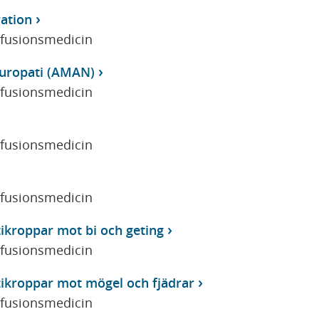
ration
sfusionsmedicin
europati (AMAN)
sfusionsmedicin
sfusionsmedicin
sfusionsmedicin
tikroppar mot bi och geting
sfusionsmedicin
tikroppar mot mögel och fjädrar
sfusionsmedicin