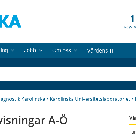
1
SOS 
Vårdens IT
ning
Jobb
Om oss
iagnostik Karolinska
Karolinska Universitetslaboratoriet
isningar A-Ö
Vå
Fun