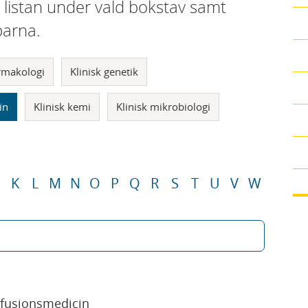
i listan under vald bokstav samt
parna.
armakologi
Klinisk genetik
in
Klinisk kemi
Klinisk mikrobiologi
K
L
M
N
O
P
Q
R
S
T
U
V
W
sfusionsmedicin