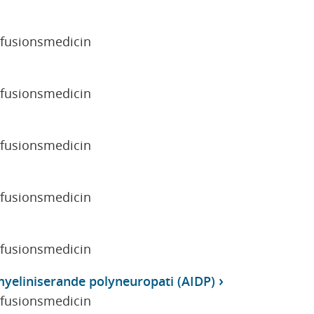
sfusionsmedicin
sfusionsmedicin
sfusionsmedicin
sfusionsmedicin
sfusionsmedicin
yeliniserande polyneuropati (AIDP)
sfusionsmedicin