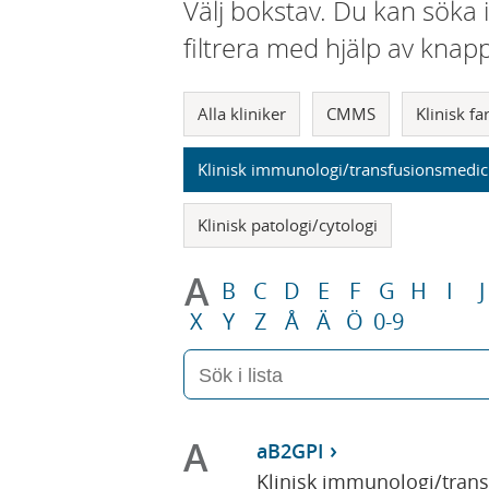
Välj bokstav. Du kan söka 
filtrera med hjälp av knap
Alla kliniker
CMMS
Klinisk f
Klinisk immunologi/transfusionsmedic
Klinisk patologi/cytologi
A
B
C
D
E
F
G
H
I
J
X
Y
Z
Å
Ä
Ö
0-9
A
aB2GPI
Klinisk immunologi/tran