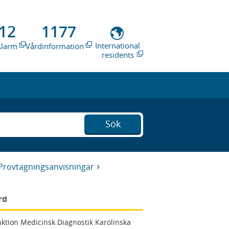
12
1177
International
Alarm
Vårdinformation
residents
Sök
Provtagningsanvisningar
rd
ktion Medicinsk Diagnostik Karolinska