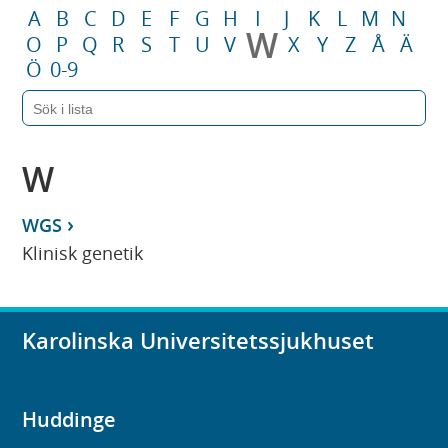
A
B
C
D
E
F
G
H
I
J
K
L
M
N
W
O
P
Q
R
S
T
U
V
X
Y
Z
Å
Ä
Ö
0-9
W
WGS
Klinisk genetik
Karolinska Universitetssjukhuset
Huddinge