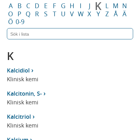
K
A
B
C
D
E
F
G
H
I
J
L
M
N
O
P
Q
R
S
T
U
V
W
X
Y
Z
Å
Ä
Ö
0-9
K
Kalcidiol
Klinisk kemi
Kalcitonin, S-
Klinisk kemi
Kalcitriol
Klinisk kemi
Kalcium