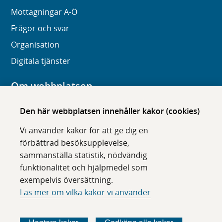
Mottagningar A-Ö
Frågor och svar
Organisation
Digitala tjänster
Om webbplatsen
Om karolinska.se
Den här webbplatsen innehåller kakor (cookies)
Navigation och hittbarhet
Vi använder kakor för att ge dig en
Tillgänglighet
förbättrad besöksupplevelse,
sammanställa statistik, nödvändig
Om cookies
funktionalitet och hjälpmedel som
exempelvis översättning.
Följ oss i sociala medier
Läs mer om vilka kakor vi använder
F
F
F
F
ö
ö
ö
ö